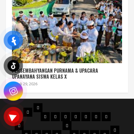
PERSEMBAHYANGAN PURNAMA & UPACARA
UPANAYANA SISWA KELAS X
Juli 29, 2026
PROFIL
BERANDA
STRUKTUR
DENAH
MAPS
SEJARAH
AKREDITASI
SERTIFIKAT
FILOSOFI
ORGANISASI
NPSN
LOGO
JURUSAN
WKS
VISI