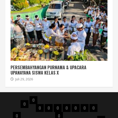
PERSEMBAHYANGAN PURNAMA & UPACARA
UPANAYANA SISWA KELAS X
Juli 29, 2026
PROFIL
BERANDA
STRUKTUR
DENAH
MAPS
SEJARAH
AKREDITASI
SERTIFIKAT
FILOSOFI
ORGANISASI
NPSN
LOGO
JURUSAN
WKS