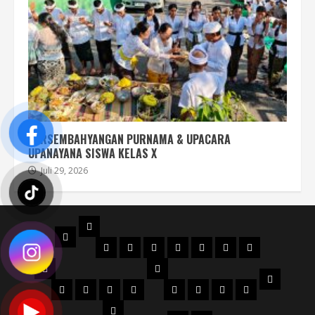
PERSEMBAHYANGAN PURNAMA & UPACARA
UPANAYANA SISWA KELAS X
Juli 29, 2026
PROFIL
BERANDA
STRUKTUR
DENAH
MAPS
SEJARAH
AKREDITASI
SERTIFIKAT
FILOSOFI
ORGANISASI
NPSN
LOGO
JURUSAN
WKS
VISI
Perhotelan
Kuliner
KECANTIKAN
Tata
WKS
WKS
WKS
WKS
&
Busana
1
2
3
4
PTK