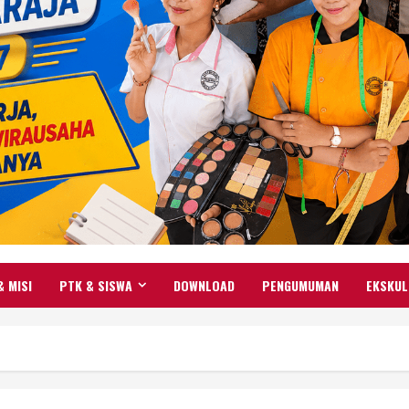
& MISI
PTK & SISWA
DOWNLOAD
PENGUMUMAN
EKSKUL