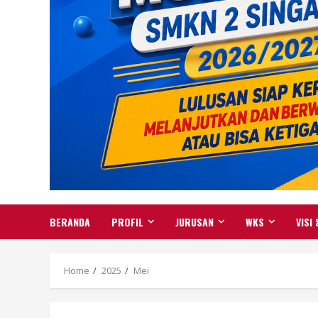
BERANDA
PROFIL
JURUSAN
WKS
VISI 
Home
2025
Mei