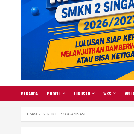
BERANDA
PROFIL
JURUSAN
WKS
VISI 
Home
STRUKTUR ORGANISASI