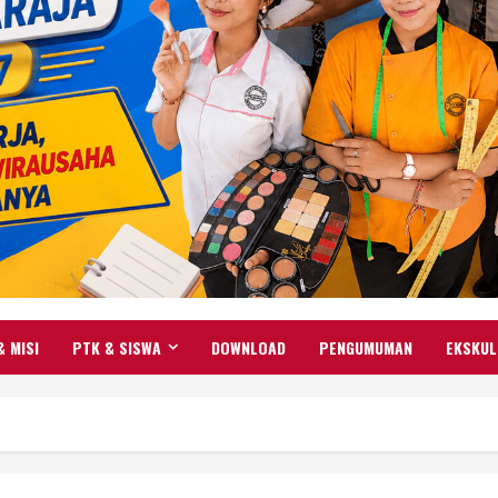
& MISI
PTK & SISWA
DOWNLOAD
PENGUMUMAN
EKSKUL