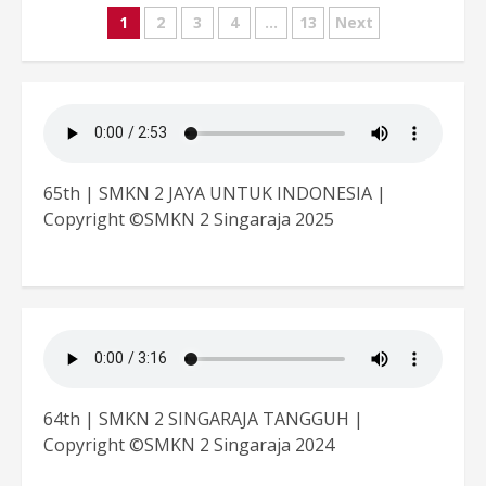
Paginasi
1
2
3
4
…
13
Next
pos
65th | SMKN 2 JAYA UNTUK INDONESIA |
Copyright ©SMKN 2 Singaraja 2025
64th | SMKN 2 SINGARAJA TANGGUH |
Copyright ©SMKN 2 Singaraja 2024