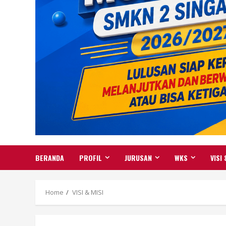
BERANDA
PROFIL
JURUSAN
WKS
VISI 
Home
VISI & MISI