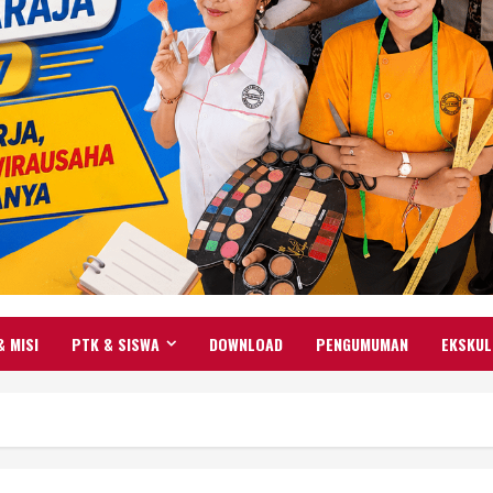
& MISI
PTK & SISWA
DOWNLOAD
PENGUMUMAN
EKSKUL