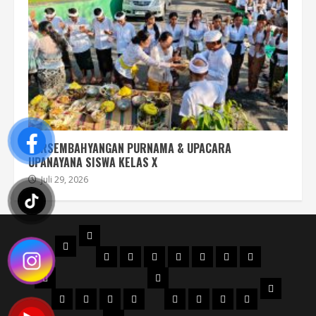
PERSEMBAHYANGAN PURNAMA & UPACARA
UPANAYANA SISWA KELAS X
Juli 29, 2026
PROFIL
BERANDA
STRUKTUR
DENAH
MAPS
SEJARAH
AKREDITASI
SERTIFIKAT
FILOSOFI
ORGANISASI
NPSN
LOGO
JURUSAN
WKS
VISI
Perhotelan
Kuliner
KECANTIKAN
Tata
WKS
WKS
WKS
WKS
&