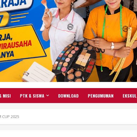
& MISI
PTK & SISWA
DOWNLOAD
PENGUMUMAN
EKSKUL
M CUP 2025