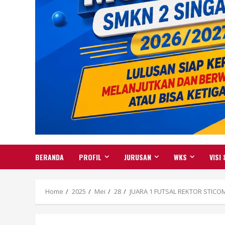
BERANDA
PROFIL
JURUSAN
WKS
VISI 
Home
2025
Mei
28
JUARA 1 FUTSAL REKTOR STICO