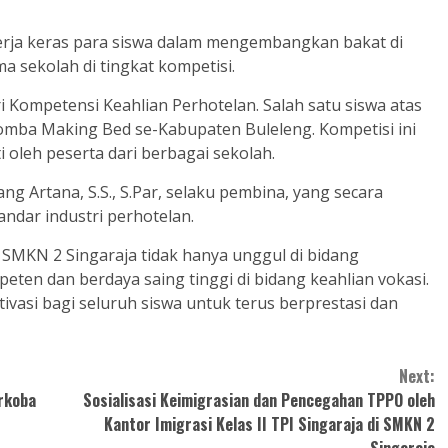
kerja keras para siswa dalam mengembangkan bakat di
 sekolah di tingkat kompetisi.
ri Kompetensi Keahlian Perhotelan. Salah satu siswa atas
omba Making Bed se-Kabupaten Buleleng. Kompetisi ini
i oleh peserta dari berbagai sekolah.
ng Artana, S.S., S.Par, selaku pembina, yang secara
ndar industri perhotelan.
 SMKN 2 Singaraja tidak hanya unggul di bidang
eten dan berdaya saing tinggi di bidang keahlian vokasi.
ivasi bagi seluruh siswa untuk terus berprestasi dan
Next:
arkoba
Sosialisasi Keimigrasian dan Pencegahan TPPO oleh
Kantor Imigrasi Kelas II TPI Singaraja di SMKN 2
Singaraja