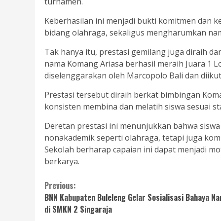
turnamen.
Keberhasilan ini menjadi bukti komitmen dan 
bidang olahraga, sekaligus mengharumkan nama
Tak hanya itu, prestasi gemilang juga diraih da
nama Komang Ariasa berhasil meraih Juara 1 L
diselenggarakan oleh Marcopolo Bali dan diikut
Prestasi tersebut diraih berkat bimbingan Koma
konsisten membina dan melatih siswa sesuai sta
Deretan prestasi ini menunjukkan bahwa siswa
nonakademik seperti olahraga, tetapi juga komp
Sekolah berharap capaian ini dapat menjadi mot
berkarya.
Continue
Previous:
BNN Kabupaten Buleleng Gelar Sosialisasi Bahaya N
Reading
di SMKN 2 Singaraja