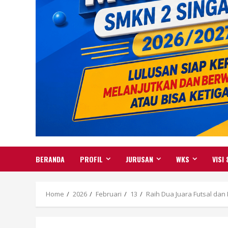
BERANDA
PROFIL
JURUSAN
WKS
VISI 
Home
2026
Februari
13
Raih Dua Juara Futsal da