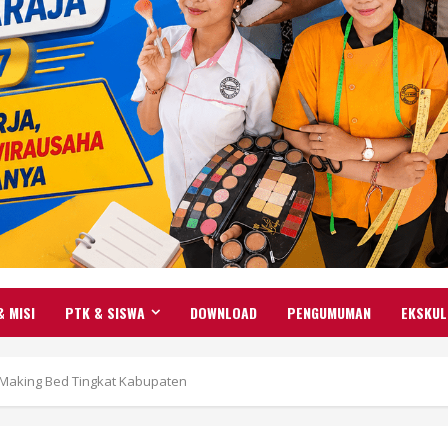
& MISI
PTK & SISWA
DOWNLOAD
PENGUMUMAN
EKSKUL
n Making Bed Tingkat Kabupaten