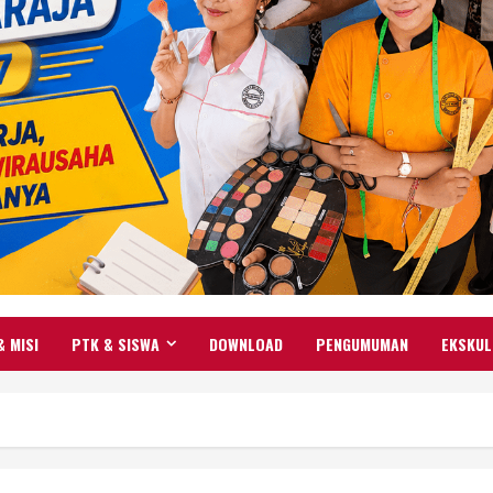
& MISI
PTK & SISWA
DOWNLOAD
PENGUMUMAN
EKSKUL