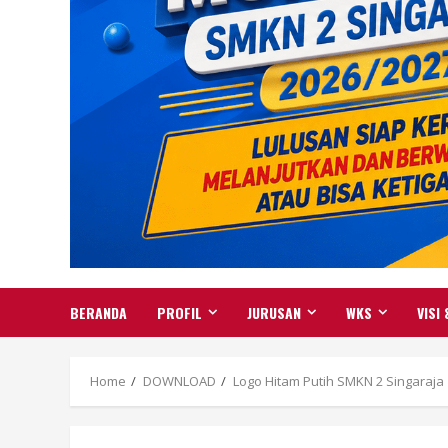
BERANDA
PROFIL
JURUSAN
WKS
VISI 
Home
DOWNLOAD
Logo Hitam Putih SMKN 2 Singaraja