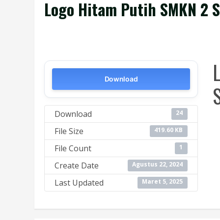
Logo Hitam Putih SMKN 2 S
Download
S
Download
24
File Size
419.60 KB
File Count
1
Create Date
Agustus 22, 2024
Last Updated
Maret 5, 2025