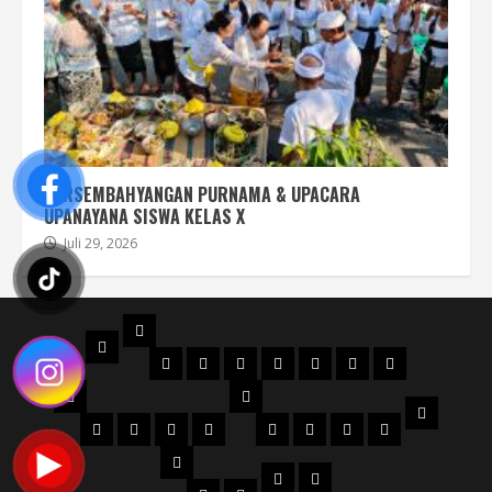
PERSEMBAHYANGAN PURNAMA & UPACARA
UPANAYANA SISWA KELAS X
Juli 29, 2026
PROFIL
BERANDA
STRUKTUR
DENAH
MAPS
SEJARAH
AKREDITASI
SERTIFIKAT
FILOSOFI
ORGANISASI
NPSN
LOGO
JURUSAN
WKS
VISI
Perhotelan
Kuliner
KECANTIKAN
Tata
WKS
WKS
WKS
WKS
&
Busana
1
2
3
4
PTK
MISI
DOWNLOAD
PENGUMUMAN
Bid.
Bid.
Bid.
Bid.