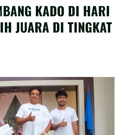
BANG KADO DI HARI
H JUARA DI TINGKAT