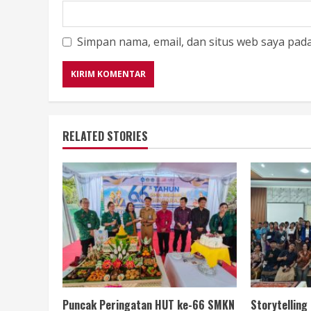
Simpan nama, email, dan situs web saya pad
RELATED STORIES
Puncak Peringatan HUT ke-66 SMKN
Storytelling