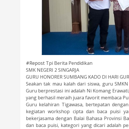
#Repost
Tpi Berita Pendidikan
SMK NEGERI 2 SINGARJA
GURU HONORER SUMBANG KADO DI HARI GURU
Seakan tak mau kalah dari siswa, guru SMKN 
Guru berprestasi ini adalah Ni Komang Erawati,
yang berhasil meraih juara favorit membaca Puis
Guru kelahiran Tigawasa, bertepatan dengan 
kegiatan workshop cipta dan baca puisi ya
bekerjasama dengan Balai Bahasa Provinsi Bal
dan baca puisi, kategori yang dicari adalah pe