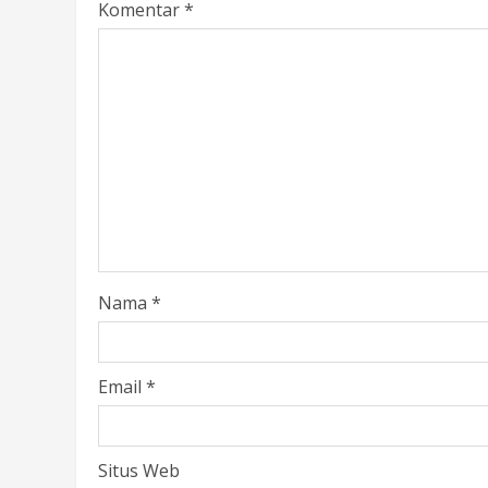
Komentar
*
Nama
*
Email
*
Situs Web