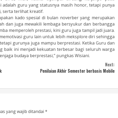
 adalah guru yang statusnya masih honor, tetapi punya
rta terlihat kreatif.
rupakan kado spesial di bulan noverber yang merupakan
olah dan juga mewakili lembaga bersyukur dan berbangga
ba memperoleh prestasi, kini guru juga tampil jadi juara.
emotivasi guru lain untuk lebih meksplore diri sehingga
tetapi gurunya juga mampu berprestasi. Ketika Guru dan
g baik ini menjadi kekuatan terbesar bagi seluruh warga
njaga budaya berprestasi,” pungkas Wisiani.
Next:
k
Penilaian Akhir Semester berbasis Mobile
as yang wajib ditandai
*