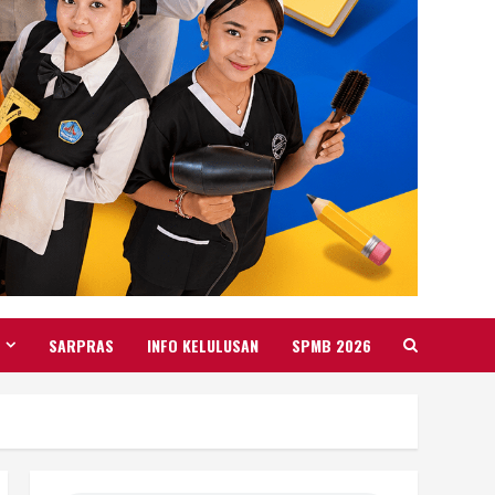
SARPRAS
INFO KELULUSAN
SPMB 2026