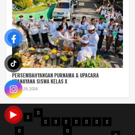
PERSEMBAHYANGAN PURNAMA & UPACARA
UPANAYANA SISWA KELAS X
Juli 29, 2026
PROFIL
BERANDA
STRUKTUR
DENAH
MAPS
SEJARAH
AKREDITASI
SERTIFIKAT
FILOSOFI
ORGANISASI
NPSN
LOGO
JURUSAN
WKS
VISI