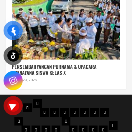
PERSEMBAHYANGAN PURNAMA & UPACARA
UPANAYANA SISWA KELAS X
Juli 29, 2026
PROFIL
BERANDA
STRUKTUR
DENAH
MAPS
SEJARAH
AKREDITASI
SERTIFIKAT
FILOSOFI
ORGANISASI
NPSN
LOGO
JURUSAN
WKS
VISI
Perhotelan
Kuliner
KECANTIKAN
Tata
WKS
WKS
WKS
WKS