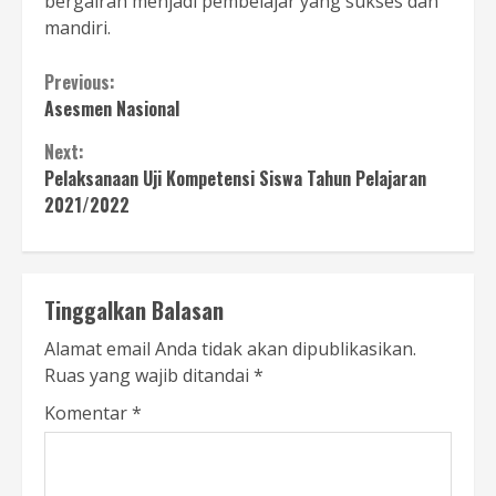
bergairah menjadi pembelajar yang sukses dan
mandiri.
Continue
Previous:
Asesmen Nasional
Reading
Next:
Pelaksanaan Uji Kompetensi Siswa Tahun Pelajaran
2021/2022
Tinggalkan Balasan
Alamat email Anda tidak akan dipublikasikan.
Ruas yang wajib ditandai
*
Komentar
*