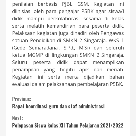
penilaian berbasis PJBL GSM. Kegiatan ini
diinisiasi oleh para pengajar P5BK agar siswa/i
didik mampu berkolaborasi sesama di kelas
serta melatih kemandirian para peserta didik.
Pelaksaan kegiatan juga dihadiri oleh Pengawas
satuan Pendidikan di SMKN 2 Singaraja, WKS 1
(Gede Semaradana., S.Pd., M.Si) dan seluruh
ketua MGMP di lingkungan SMKN 2 Singaraja.
Seluru peserta didik dapat menampilkan
penampilan yang begitu apik dan meriah.
Kegiatan ini serta merta dijadikan bahan
evaluasi dalam pelaksanaan pembelajaran P5BK.
Continue
Previous:
Rapat koordinasi guru dan staf administrasi
Reading
Next:
Pelepasan Siswa kelas XII Tahun Pelajaran 2021/2022