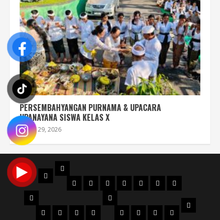
PERSEMBAHYANGAN PURNAMA & UPACARA
UPANAYANA SISWA KELAS X
Juli 29, 2026
PROFIL
BERANDA
STRUKTUR
DENAH
MAPS
SEJARAH
AKREDITASI
SERTIFIKAT
FILOSOFI
ORGANISASI
NPSN
LOGO
JURUSAN
WKS
VISI
Perhotelan
Kuliner
KECANTIKAN
Tata
WKS
WKS
WKS
WKS
&