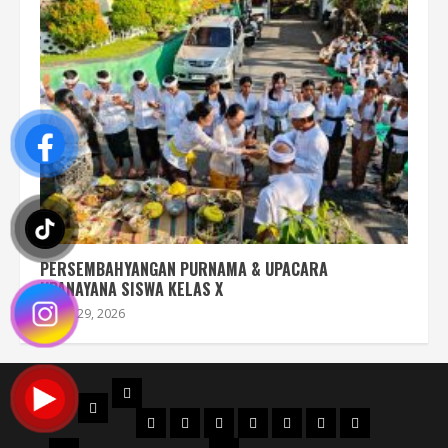
PERSEMBAHYANGAN PURNAMA & UPACARA
UPANAYANA SISWA KELAS X
Juli 29, 2026
PROFIL
BERANDA
STRUKTUR
DENAH
MAPS
SEJARAH
AKREDITASI
SERTIFIKAT
FILOSOFI