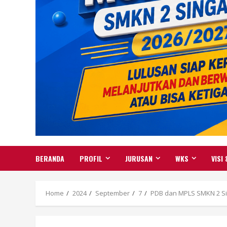
BERANDA
PROFIL
JURUSAN
WKS
VISI 
Home
2024
September
7
PDB dan MPLS SMKN 2 Sin