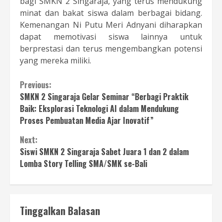
bagi SMKN 2 Singaraja, yang terus mendukung
minat dan bakat siswa dalam berbagai bidang.
Kemenangan Ni Putu Meri Adnyani diharapkan
dapat memotivasi siswa lainnya untuk
berprestasi dan terus mengembangkan potensi
yang mereka miliki.
Continue
Previous:
SMKN 2 Singaraja Gelar Seminar “Berbagi Praktik
Reading
Baik: Eksplorasi Teknologi AI dalam Mendukung
Proses Pembuatan Media Ajar Inovatif”
Next:
Siswi SMKN 2 Singaraja Sabet Juara 1 dan 2 dalam
Lomba Story Telling SMA/SMK se-Bali
Tinggalkan Balasan