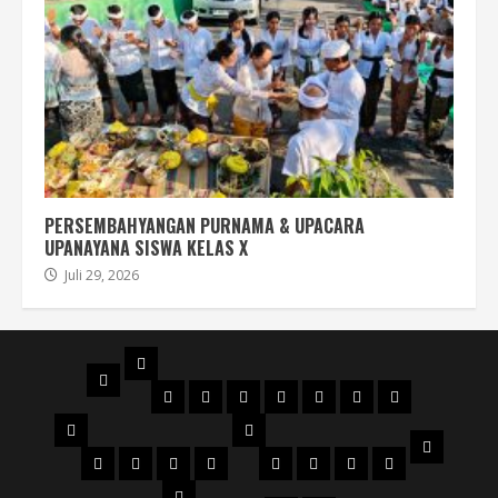
PERSEMBAHYANGAN PURNAMA & UPACARA
UPANAYANA SISWA KELAS X
Juli 29, 2026
PROFIL
BERANDA
STRUKTUR
DENAH
MAPS
SEJARAH
AKREDITASI
SERTIFIKAT
FILOSOFI
ORGANISASI
NPSN
LOGO
JURUSAN
WKS
VISI
Perhotelan
Kuliner
KECANTIKAN
Tata
WKS
WKS
WKS
WKS
&
Busana
1
2
3
4
PTK