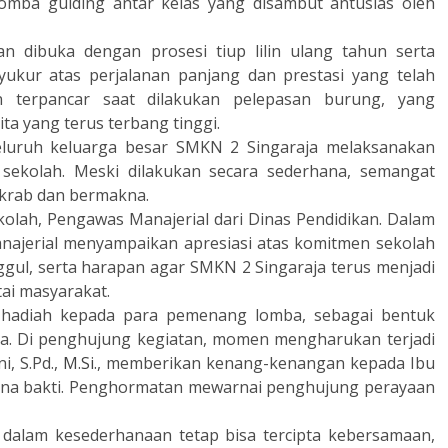
lomba guiding antar kelas yang disambut antusias oleh
an dibuka dengan prosesi tiup lilin ulang tahun serta
ukur atas perjalanan panjang dan prestasi yang telah
n terpancar saat dilakukan pelepasan burung, yang
a yang terus terbang tinggi.
luruh keluarga besar SMKN 2 Singaraja melaksanakan
sekolah. Meski dilakukan secara sederhana, semangat
 akrab dan bermakna.
kolah, Pengawas Manajerial dari Dinas Pendidikan. Dalam
ajerial menyampaikan apresiasi atas komitmen sekolah
ul, serta harapan agar SMKN 2 Singaraja terus menjadi
tai masyarakat.
 hadiah kepada para pemenang lomba, sebagai bentuk
rta. Di penghujung kegiatan, momen mengharukan terjadi
i, S.Pd.,
M.Si.
, memberikan kenang-kenangan kepada Ibu
rna bakti. Penghormatan mewarnai penghujung perayaan
 dalam kesederhanaan tetap bisa tercipta kebersamaan,