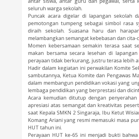
antar siswa, antar guru dan pegawai, serta 
seluruh warga sekolah.
Puncak acara digelar di lapangan sekolah d
pemotongan tumpeng sebagai simbol rasa sy
diraih sekolah. Suasana haru dan harapa
melambangkan semangat kebebasan dan cita-cit
Momen kebersamaan semakin terasa saat se
makan bersama secara lesehan di lapangan 
perayaan tidak berkurang, justru terasa lebih
Hadir dalam kegiatan ini perwakilan Komite Se
sambutannya, Ketua Komite dan Pengawas Man
dalam membangun pendidikan vokasi yang ungg
lembaga pendidikan yang berprestasi dan dicin
Acara kemudian ditutup dengan penyerahan
apresiasi atas semangat dan kreativitas pese
saat Kepala SMKN 2 Singaraja, Ibu Ketut Wisian
Komang Ariani yang resmi memasuki masa pu
HUT tahun ini.
Perayaan HUT ke-65 ini menjadi bukti bahwa