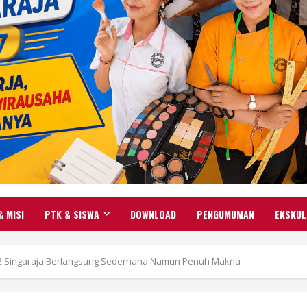
& MISI
PTK & SISWA
DOWNLOAD
PENGUMUMAN
EKSKUL
2 Singaraja Berlangsung Sederhana Namun Penuh Makna