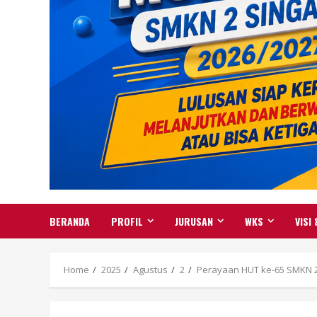
BERANDA
PROFIL
JURUSAN
WKS
VISI 
Home
2025
Agustus
2
Perayaan HUT ke-65 SMKN 