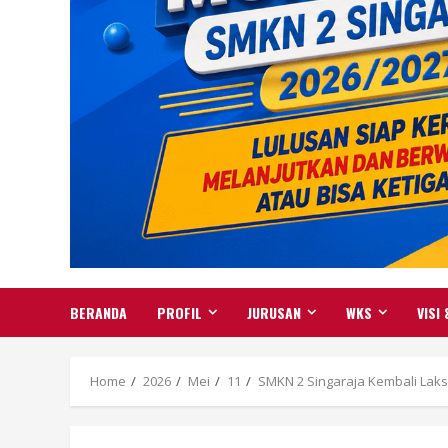
BERANDA
PROFIL
JURUSAN
WKS
VISI 
Home
2026
Mei
11
SMKN 2 Singaraja Kembali Lak