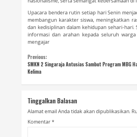
nasionalisme, serta semangat kebersamaan di 
Upacara bendera rutin setiap hari Senin menja
membangun karakter siswa, meningkatkan ra
dan kedisiplinan dalam kehidupan sehari-hari. 
informasi dan arahan kepada seluruh warga
mengajar
Continue
Previous:
SMKN 2 Singaraja Antusias Sambut Program MBG Ha
Reading
Kelima
Tinggalkan Balasan
Alamat email Anda tidak akan dipublikasikan.
Ru
Komentar
*