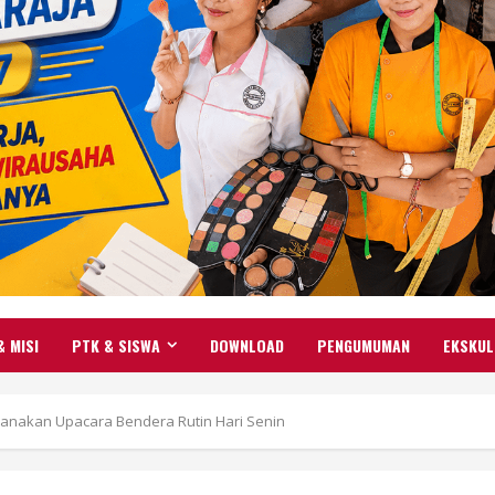
& MISI
PTK & SISWA
DOWNLOAD
PENGUMUMAN
EKSKUL
sanakan Upacara Bendera Rutin Hari Senin