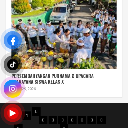
PERSEMBAHYANGAN PURNAMA & UPACARA
UPANAYANA SISWA KELAS X
Juli 29, 2026
PROFIL
BERANDA
STRUKTUR
DENAH
MAPS
SEJARAH
AKREDITASI
SERTIFIKAT
FILOSOFI
ORGANISASI
NPSN
LOGO
JURUSAN
WKS