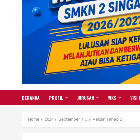
BERANDA
PROFIL
JURUSAN
WKS
VISI 
Home
2024
September
5
Vaksin Tahap 2