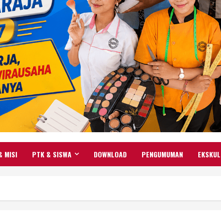
& MISI
PTK & SISWA
DOWNLOAD
PENGUMUMAN
EKSKUL