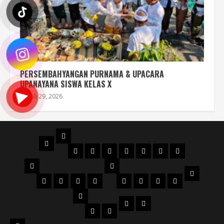
PERSEMBAHYANGAN PURNAMA & UPACARA
UPANAYANA SISWA KELAS X
Juli 29, 2026
PROFIL
BERANDA
STRUKTUR
DENAH
MAPS
SEJARAH
AKREDITASI
SERTIFIKAT
FILOSOFI
ORGANISASI
NPSN
LOGO
JURUSAN
WKS
VISI
Perhotelan
Kuliner
KECANTIKAN
Tata
WKS
WKS
WKS
WKS
&
Busana
1
2
3
4
PTK
MISI
DOWNLOAD
PENGUMUMAN
Bid.
Bid.
Bid.
Bid.
&
Data
Pendidik
Kurikulum
Kesiswaan
Humas
Sarpras