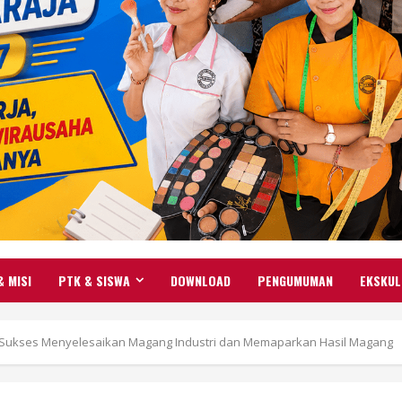
& MISI
PTK & SISWA
DOWNLOAD
PENGUMUMAN
EKSKUL
 Sukses Menyelesaikan Magang Industri dan Memaparkan Hasil Magang