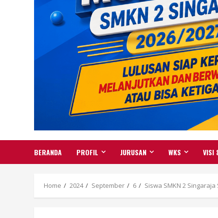
BERANDA
PROFIL
JURUSAN
WKS
VISI 
Home
2024
September
6
Siswa SMKN 2 Singaraja