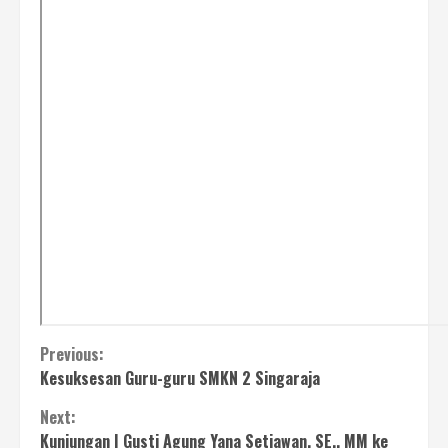
Continue
Previous:
Kesuksesan Guru-guru SMKN 2 Singaraja
Reading
Next:
Kunjungan I Gusti Agung Yana Setiawan, SE., MM ke