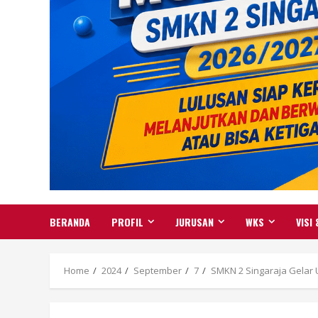
BERANDA
PROFIL
JURUSAN
WKS
VISI 
Home
2024
September
7
SMKN 2 Singaraja Gelar