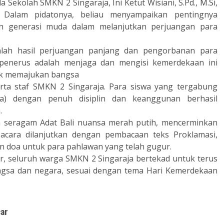
 Sekolah SMKN 2 Singaraja, Ini Ketut Wisiani, S.Pd.,
M.Si
,
 Dalam pidatonya, beliau menyampaikan pentingnya
n generasi muda dalam melanjutkan perjuangan para
alah hasil perjuangan panjang dan pengorbanan para
i penerus adalah menjaga dan mengisi kemerdekaan ini
tuk memajukan bangsa
serta staf SMKN 2 Singaraja. Para siswa yang tergabung
a) dengan penuh disiplin dan keanggunan berhasil
.
 seragam Adat Bali nuansa merah putih, mencerminkan
 acara dilanjutkan dengan pembacaan teks Proklamasi,
n doa untuk para pahlawan yang telah gugur.
 seluruh warga SMKN 2 Singaraja bertekad untuk terus
ngsa dan negara, sesuai dengan tema Hari Kemerdekaan
car