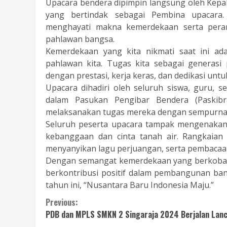
Upacara bendera dipimpin langsung oleh Kepala
yang bertindak sebagai Pembina upacara.
menghayati makna kemerdekaan serta pera
pahlawan bangsa.
Kemerdekaan yang kita nikmati saat ini ad
pahlawan kita. Tugas kita sebagai generas
dengan prestasi, kerja keras, dan dedikasi un
Upacara dihadiri oleh seluruh siswa, guru, 
dalam Pasukan Pengibar Bendera (Paskibr
melaksanakan tugas mereka dengan sempurna
Seluruh peserta upacara tampak mengenakan
kebanggaan dan cinta tanah air. Rangkaian
menyanyikan lagu perjuangan, serta pembacaa
Dengan semangat kemerdekaan yang berkobar,
berkontribusi positif dalam pembangunan ba
tahun ini, “Nusantara Baru Indonesia Maju.”
Continue
Previous:
PDB dan MPLS SMKN 2 Singaraja 2024 Berjalan Lan
Reading