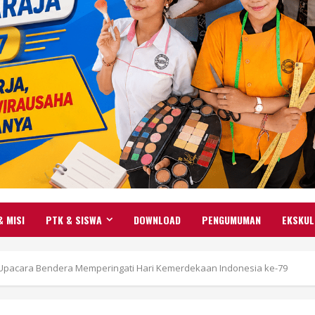
& MISI
PTK & SISWA
DOWNLOAD
PENGUMUMAN
EKSKUL
 Upacara Bendera Memperingati Hari Kemerdekaan Indonesia ke-79