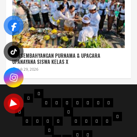
PERSEMBAHYANGAN PURNAMA & UPACARA
UPANAYANA SISWA KELAS X
Juli 29, 2026
PROFIL
BERANDA
STRUKTUR
DENAH
MAPS
SEJARAH
AKREDITASI
SERTIFIKAT
FILOSOFI
ORGANISASI
NPSN
LOGO
JURUSAN
WKS
VISI
Perhotelan
Kuliner
KECANTIKAN
Tata
WKS
WKS
WKS
WKS
&
Busana
1
2
3
4
PTK
MISI
DOWNLOAD
PENGUMUMAN